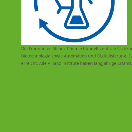
Die Fraunhofer-Allianz Chemie bündelt zentrale Fachko
Biotechnologie sowie Automation und Digitalisierung.
erreicht. Alle Allianz-Institute haben langjährige Er