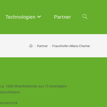
Technologien
Partner
Website-
>
Partner
>
Fraunhofer-Allianz Chemie
Suche
umschalten
ca. 1000 Mitarbeitende aus 15 beteiligten
etenzfeldern:
ionstechnik